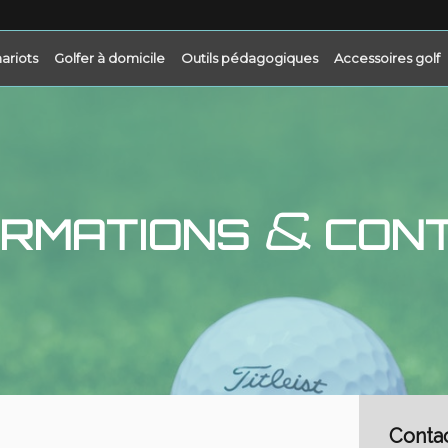
ariots
Golfer à domicile
Outils pédagogiques
Accessoires golf
&
ORMATIONS
CON
Conta