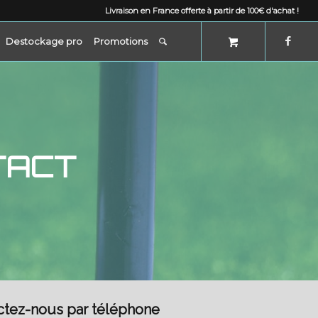
Livraison en France offerte à partir de 100€ d'achat !
Destockage pro
Promotions
TACT
ctez-nous par téléphone