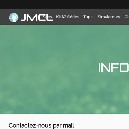
Sacs
Kit 1/2 Séries
Tapis
Simulateurs
Ch
INF
Contactez-nous par mail