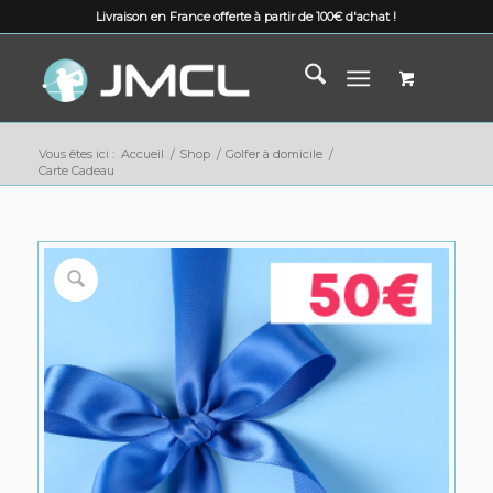
Livraison en France offerte à partir de 100€ d'achat !
Vous êtes ici :
Accueil
/
Shop
/
Golfer à domicile
/
Carte Cadeau