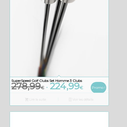
SuperSpeed Golf Clubs Set Homme 3 Clubs
278,99
224,99
Le
Le
€
€
Promo !
prix
prix
initial
actuel
Lire la suite
Voir les détails
était :
est :
278,99€.
224,99€.