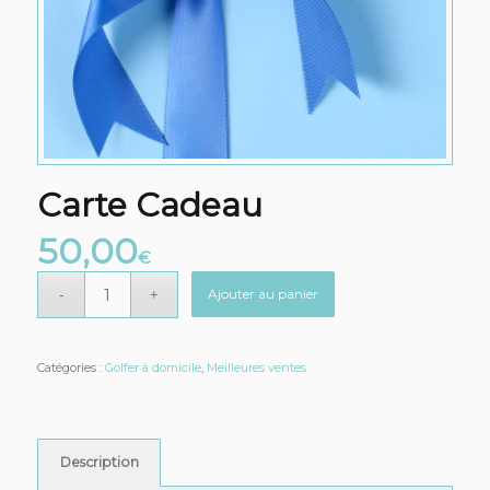
Carte Cadeau
50,00
€
Ajouter au panier
Catégories :
Golfer à domicile
,
Meilleures ventes
Description