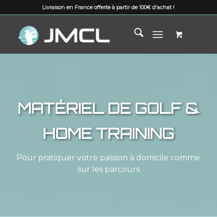
Livraison en France offerte à partir de 100€ d'achat !
MATÉRIEL DE GOLF &
HOME TRAINING
Pour pratiquer votre passion à domicile comme
sur les parcours