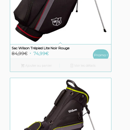
Sac Wilson Trépied Lite Noir Rouge
Le
Le
84,99
€
74,99
€
Promo !
prix
prix
Ajouter au panier
Voir les détails
initial
actuel
était :
est :
84,99€.
74,99€.