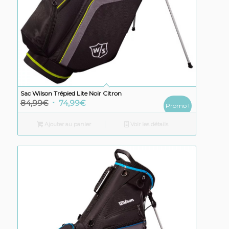
Sac Wilson Trépied Lite Noir Citron
Le
Le
84,99
€
74,99
€
Promo !
prix
prix
Ajouter au panier
Voir les détails
initial
actuel
était :
est :
84,99€.
74,99€.