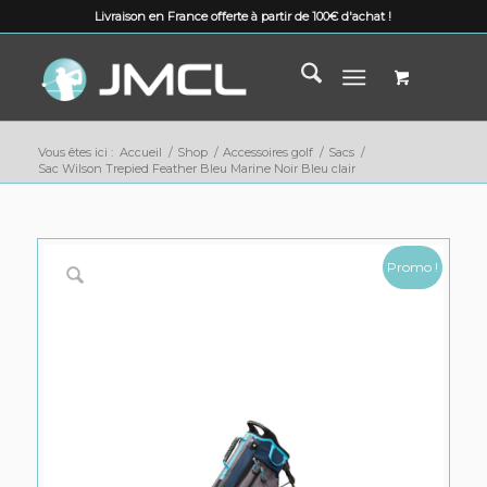
Livraison en France offerte à partir de 100€ d'achat !
Vous êtes ici :
Accueil
/
Shop
/
Accessoires golf
/
Sacs
/
Sac Wilson Trepied Feather Bleu Marine Noir Bleu clair
Promo !