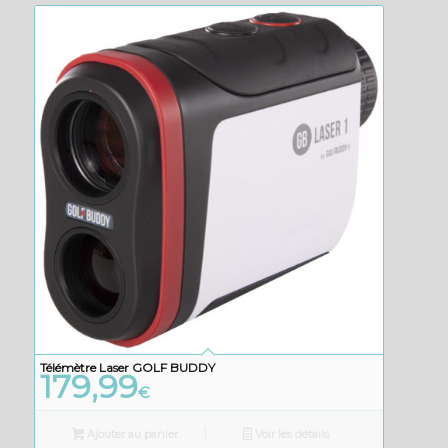
289,00€.
218,99€.
Télémètre Laser GOLF BUDDY
179,99
€
Ajouter au panier
Voir les détails