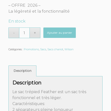
prix
prix
– OFFRE 2026 –
initial
actuel
La légèreté et la fonctionnalité
était :
est :
84,99€.
74,99€.
En stock
Ajouter au panier
Catégories :
Promotions
,
Sacs
,
Sacs chariot
,
Wilson
Description
Description
Le sac trépied Feather est un sac très
fonctionnel et très léger.
Caractéristiques:
2 séparateurs pleine longueur