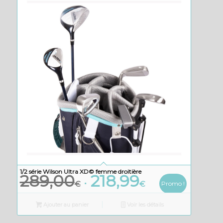
1/2 série Wilson Ultra XD© femme droitière
289,00
218,99
Le
Le
€
€
Promo !
prix
prix
initial
actuel
Ajouter au panier
Voir les détails
était :
est :