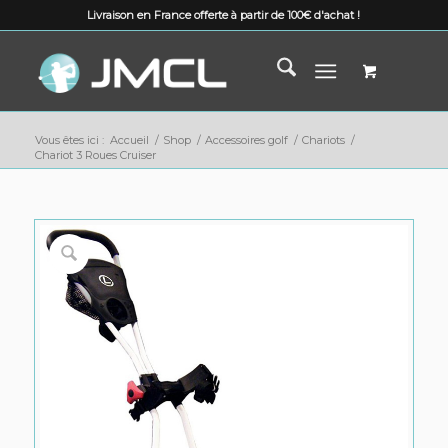
Livraison en France offerte à partir de 100€ d'achat !
Vous êtes ici :
Accueil
/
Shop
/
Accessoires golf
/
Chariots
/
Chariot 3 Roues Cruiser