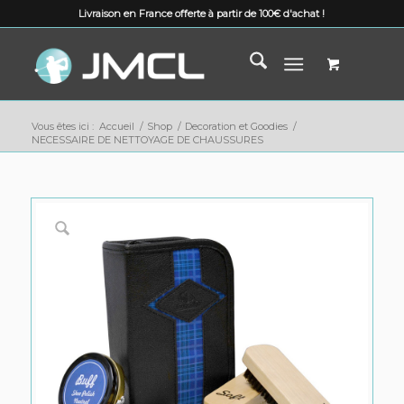
Livraison en France offerte à partir de 100€ d'achat !
Vous êtes ici :
Accueil
/
Shop
/
Decoration et Goodies
/
NECESSAIRE DE NETTOYAGE DE CHAUSSURES