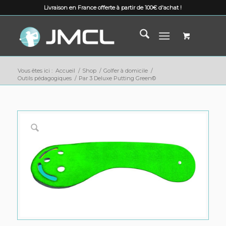
Livraison en France offerte à partir de 100€ d'achat !
Vous êtes ici :
Accueil
/
Shop
/
Golfer à domicile
/
Outils pédagogiques
/
Par 3 Deluxe Putting Green©