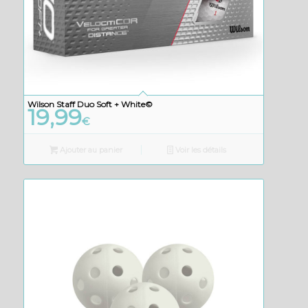
Wilson Staff Duo Soft + White©
19,99
€
Ajouter au panier
Voir les détails