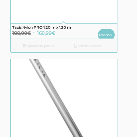
Tapis Nylon PRO 1,20 m x 1,20 m
Le
Le
188,99
€
168,99
€
Promo !
prix
prix
Ajouter au panier
Voir les détails
initial
actuel
était :
est :
188,99€.
168,99€.