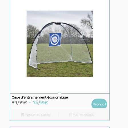
Cage d’entrainement économique
Le
Le
89,99
€
74,99
€
Promo !
prix
prix
Ajouter au panier
Voir les détails
initial
actuel
était :
est :