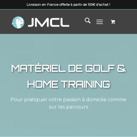
Livraison en France offerte à partir de 100€ d'achat !
MATÉRIEL DE GOLF &
HOME TRAINING
Pour pratiquer votre passion à domicile comme
sur les parcours